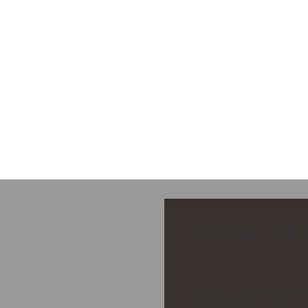
Statut du
status->online ? "En l
$cpu = $data->status->