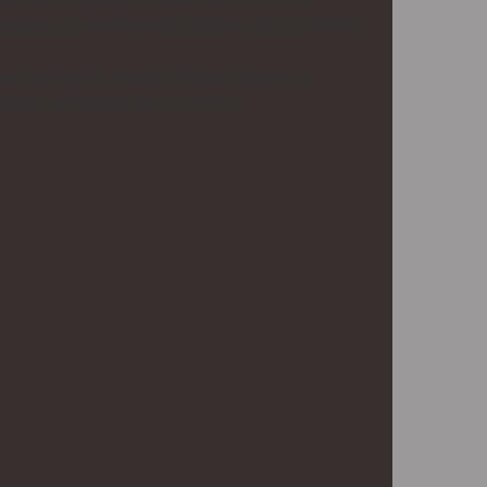
online ? round($data->status->ram / 1024) 
us->online ? $data->status->players-
tatus->players->max : "N/C";
