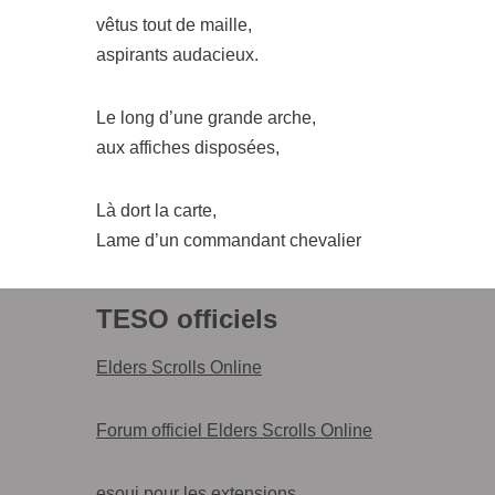
vêtus tout de maille,
aspi­rants audacieux.
Le long d’une grande arche,
aux affiches disposées,
Là dort la carte,
Lame d’un com­man­dant chevalier
TESO
officiels
Elders Scrolls Online
Forum offi­ciel Elders Scrolls Online
esoui
pour les extensions