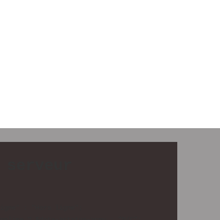
 serveur
igne" : "Hors ligne";

online ? $data->status->cpu : "N/C";
