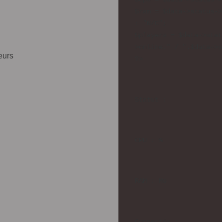
$ram = $data->status->
: "N/C";

$players = $data->stat
>online." / ".$data->s
eurs
Statut : 
CPU : 
%
RAM : 
Mo
Connectés : 