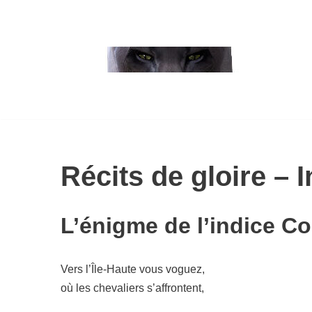
Aller
au
contenu
Cuisine de Dragonika
Au hasard
Récits de gloire –
L’énigme de l’indice C
Vers l’Île-Haute vous voguez,
où les che­va­liers s’affrontent,