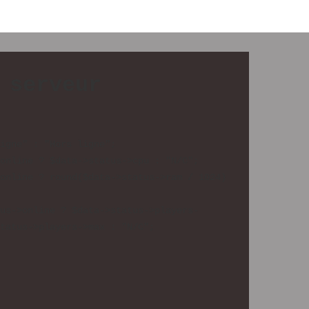
 serveur
igne" : "Hors ligne";

online ? $data->status->cpu : "N/C";

online ? round($data->status->ram / 1024) 
us->online ? $data->status->players-
tatus->players->max : "N/C";
