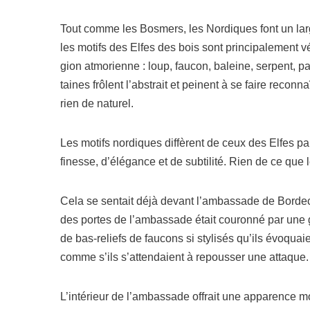
Tout comme les Bosmers, les Nordiques font un large emp
les motifs des Elfes des bois sont prin­ci­pa­le­ment 
gion atmo­rienne : loup, fau­con, baleine, ser­pent, pa
taines frôlent l’abs­trait et peinent à se faire recon­n
rien de naturel.
Les motifs nor­diques dif­fèrent de ceux des Elfes par
finesse, d’é­lé­gance et de sub­ti­li­té. Rien de ce qu
Cela se sen­tait déjà devant l’am­bas­sade de Bordeci
des portes de l’am­bas­sade était cou­ron­né par une g
de bas-reliefs de fau­cons si sty­li­sés qu’ils évo­qu
comme s’ils s’at­ten­daient à repous­ser une attaque.
L’intérieur de l’am­bas­sade offrait une appa­rence 