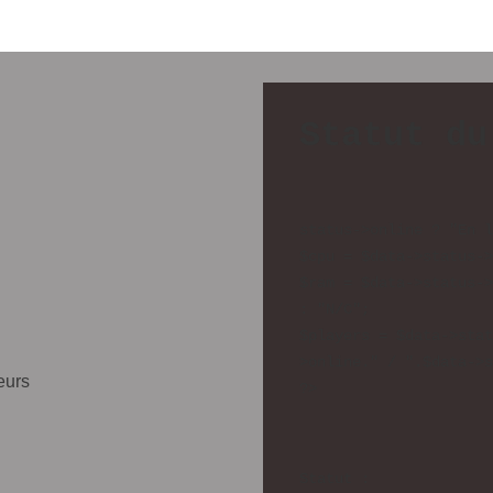
Statut du
status->online ? "En l
$cpu = $data->status->
$ram = $data->status->
: "N/C";

$players = $data->stat
>online." / ".$data->s
eurs
Statut : 