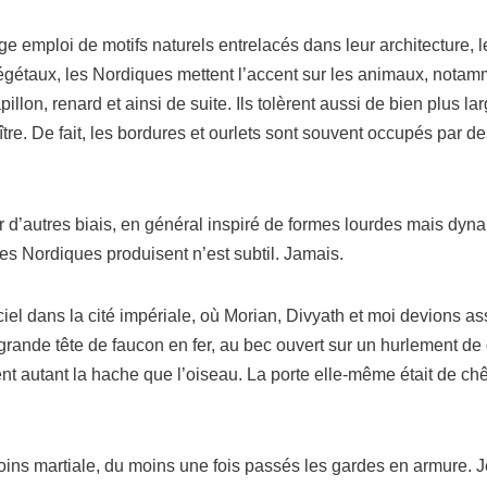
loi de motifs natu­rels entre­la­cés dans leur archi­tec­ture, leur 
végé­taux, les Nordiques mettent l’ac­cent sur les ani­maux, notam­
pillon, renard et ain­si de suite. Ils tolèrent aus­si de bien plus la
aître. De fait, les bor­dures et our­lets sont sou­vent occu­pés par 
 d’autres biais, en géné­ral ins­pi­ré de formes lourdes mais dyna­m
e les Nordiques pro­duisent n’est sub­til. Jamais.
el dans la cité impé­riale, où Morian, Divyath et moi devions assis
rande tête de fau­con en fer, au bec ouvert sur un hur­le­ment de d
aient autant la hache que l’oi­seau. La porte elle-même était de chên
moins mar­tiale, du moins une fois pas­sés les gardes en armure. 