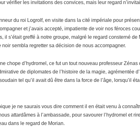
our véri­fier les invi­ta­tions des convices, mais leur regard n’in­vi­
n­neur du roi Logrolf, en visite dans la cité impé­riale pour pré­sen
­com­pa­gner et j’a­vais accep­té, impa­tiente de voir nos féroces co
il s’é­tait gref­fé à notre groupe, mal­gré le regard conster­né d
fe noir sem­bla regret­ter sa déci­sion de nous accompagner.
une chope d’hy­dro­mel, ce fut un tout nou­veau pro­fes­seur Zénas 
mi­ra­tive de diplo­mates de l’his­toire de la magie, agré­men­tée d
ou­dain tel qu’il avait dû être dans la force de l’âge, lors­qu’il étai
quoique je ne sau­rais vous dire com­ment il en était venu à conna
ous attar­dâmes à l’am­bas­sade, pour savou­rer l’hy­dro­mel et rire
­veau dans le regard de Morian.