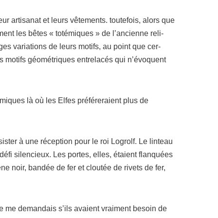
arti­sa­nat et leurs vête­ments. tou­te­fois, alors que
ment les bêtes « toté­miques » de l’an­cienne reli­
rges varia­tions de leurs motifs, au point que cer­
des motifs géo­mé­triques entre­la­cés qui n’é­voquent
iques là où les Elfes pré­fé­re­raient plus de
­ter à une récep­tion pour le roi Logrolf. Le lin­teau
éfi silen­cieux. Les portes, elles, étaient flan­quées
e noir, ban­dée de fer et clou­tée de rivets de fer,
Je me deman­dais s’ils avaient vrai­ment besoin de