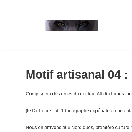
Aller
au
contenu
Cuisine de Dragonika
Au hasard
Motif artisanal
04
:
Compilation des notes du doc­teur Alfidia Lupus, pou
(le Dr. Lupus fut l’Ethnographe impé­riale du poten
Nous en arri­vons aux Nordiques, pre­mière culture hu