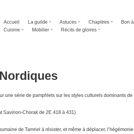
Accueil
La guilde
Astuces
Chapitres
Bon à
Cuisine
Mobilier
Récits de gloires
 Nordiques
r une série de pam­phlets sur les styles cultu­rels domi­nants de
­tat Savirion-Chorak de
2
E
418
à
431
)
maine de Tamriel à résis­ter, et même à dépla­cer, l’hé­gé­mo­nie 