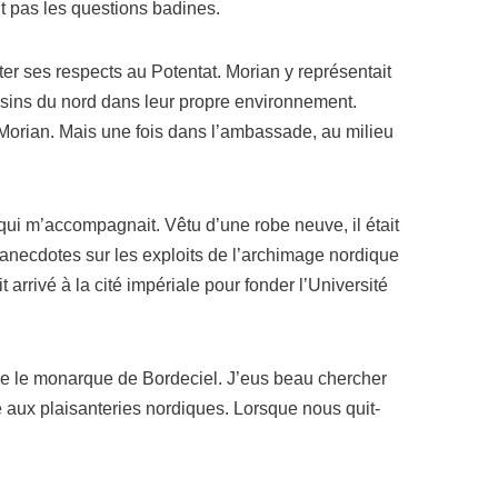
tait pas les ques­tions badines.
­ter ses res­pects au Potentat. Morian y repré­sen­tait
u­sins du nord dans leur propre envi­ron­ne­ment.
e Morian. Mais une fois dans l’am­bas­sade, au milieu
qui m’ac­com­pa­gnait. Vêtu d’une robe neuve, il était
’a­nec­dotes sur les exploits de l’ar­chi­mage nor­dique
t arri­vé à la cité impé­riale pour fon­der l’Université
ître le monarque de Bordeciel. J’eus beau cher­cher
 aux plai­san­te­ries nor­diques. Lorsque nous quit­