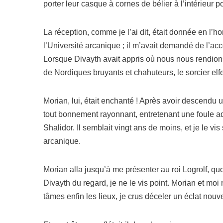
por­ter leur casque à cornes de bélier à l’in­té­rieur p
La récep­tion, comme je l’ai dit, était don­née en l’ho
l’Université arca­nique ; il m’a­vait deman­dé de l’ac
Lorsque Divayth avait appris où nous nous ren­dions, 
de Nordiques bruyants et cha­hu­teurs, le sor­cier el
Morian, lui, était enchan­té ! Après avoir des­cen­du 
tout bon­ne­ment rayon­nant, entre­te­nant une foule ad
Shalidor. Il sem­blait vingt ans de moins, et je le vis s
arcanique.
Morian alla jus­qu’à me pré­sen­ter au roi Logrolf, 
Divayth du regard, je ne le vis point. Morian et moi n
tâmes enfin les lieux, je crus déce­ler un éclat nou