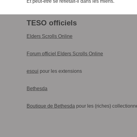
Et peut-être se reflé­tait-il dans les miens.
TESO
officiels
Elders Scrolls Online
Forum offi­ciel Elders Scrolls Online
esoui
pour les extensions
Bethesda
Boutique de Bethesda
pour les (riches) collectionn